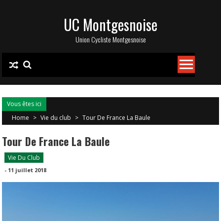
Skip
UC Montgesnoise
to
content
Union Cycliste Montgesnoise
Vous êtes ici
Home
>
Vie du club
>
Tour De France La Baule
Tour De France La Baule
Vie Du Club
-
11 juillet 2018