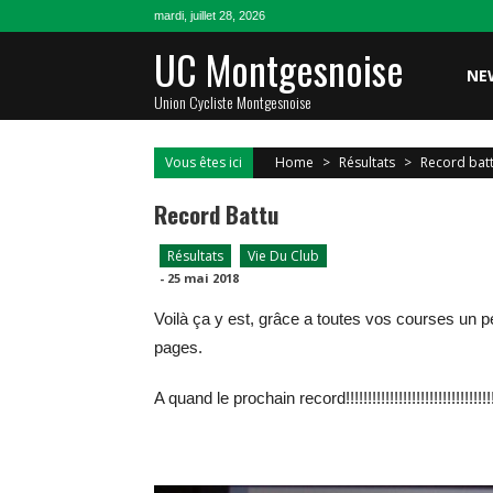
Skip
mardi, juillet 28, 2026
to
UC Montgesnoise
content
NE
Union Cycliste Montgesnoise
Vous êtes ici
Home
>
Résultats
>
Record bat
Record Battu
Résultats
Vie Du Club
-
25 mai 2018
Voilà ça y est, grâce a toutes vos courses un
pages.
A quand le prochain record!!!!!!!!!!!!!!!!!!!!!!!!!!!!!!!!!!!