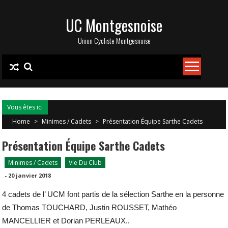
Skip
UC Montgesnoise
to
content
Union Cycliste Montgesnoise
Vous êtes ici
Home
>
Minimes / Cadets
>
Présentation Équipe Sarthe Cadets
Présentation Équipe Sarthe Cadets
Minimes / Cadets
Vie Du Club
-
20 janvier 2018
4 cadets de l’ UCM font partis de la sélection Sarthe en la personne
de Thomas TOUCHARD, Justin ROUSSET, Mathéo
MANCELLIER et Dorian PERLEAUX..