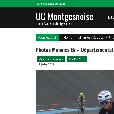
Skip
mercredi, juillet 29, 2026
to
UC Montgesnoise
content
NE
Union Cycliste Montgesnoise
Vous êtes ici
Home
>
Minimes / Cadets
>
Pho
Photos Minimes Bi – Départemental
Minimes / Cadets
Vie Du Club
-
9 juin 2018