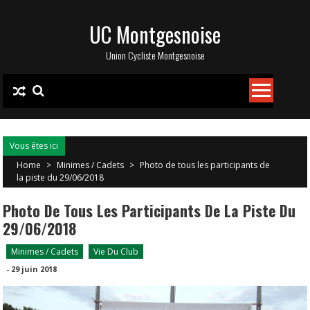
Skip
UC Montgesnoise
to
content
Union Cycliste Montgesnoise
Vous êtes ici
Home
>
Minimes / Cadets
>
Photo de tous les participants de
la piste du 29/06/2018
Photo De Tous Les Participants De La Piste Du
29/06/2018
Minimes / Cadets
Vie Du Club
-
29 juin 2018