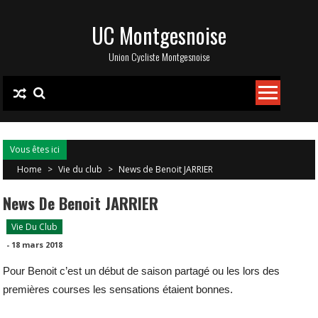
Skip
UC Montgesnoise
to
content
Union Cycliste Montgesnoise
Vous êtes ici
Home
>
Vie du club
>
News de Benoit JARRIER
News De Benoit JARRIER
Vie Du Club
-
18 mars 2018
Pour Benoit c’est un début de saison partagé ou les lors des
premières courses les sensations étaient bonnes.