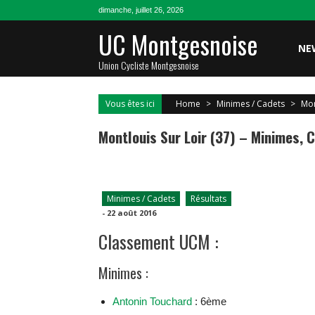
Skip
dimanche, juillet 26, 2026
to
UC Montgesnoise
content
NE
Union Cycliste Montgesnoise
Vous êtes ici
Home
>
Minimes / Cadets
>
Mon
Montlouis Sur Loir (37) – Minimes,
Minimes / Cadets
Résultats
-
22 août 2016
Classement UCM :
Minimes :
Antonin Touchard
: 6ème