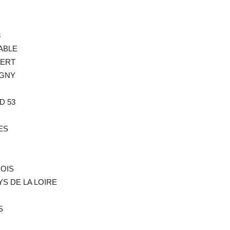
3
TABLE
BERT
IGNY
D 53
ES
NOIS
YS DE LA LOIRE
S