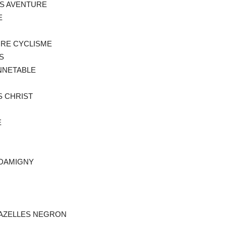
ES AVENTURE
E
EURE CYCLISME
S
ONNETABLE
S CHRIST
E
 DAMIGNY
 NAZELLES NEGRON