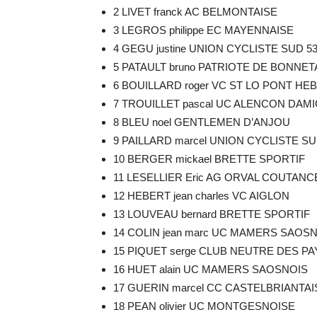
2 LIVET franck AC BELMONTAISE
3 LEGROS philippe EC MAYENNAISE
4 GEGU justine UNION CYCLISTE SUD 5
5 PATAULT bruno PATRIOTE DE BONNE
6 BOUILLARD roger VC ST LO PONT HE
7 TROUILLET pascal UC ALENCON DAM
8 BLEU noel GENTLEMEN D’ANJOU
9 PAILLARD marcel UNION CYCLISTE SU
10 BERGER mickael BRETTE SPORTIF
11 LESELLIER Eric AG ORVAL COUTANC
12 HEBERT jean charles VC AIGLON
13 LOUVEAU bernard BRETTE SPORTIF
14 COLIN jean marc UC MAMERS SAOS
15 PIQUET serge CLUB NEUTRE DES PA
16 HUET alain UC MAMERS SAOSNOIS
17 GUERIN marcel CC CASTELBRIANTAI
18 PEAN olivier UC MONTGESNOISE