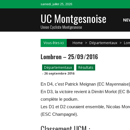
Skip
samedi, juillet 25, 2026
to
UC Montgesnoise
content
NE
Union Cycliste Montgesnoise
Vous êtes ici
Home
>
Départementaux
>
Lom
Lombron – 25/09/2016
Départementaux
Résultats
-
26 septembre 2016
En D4, c’est Patrick Meignan (EC Mayennaise) q
En D3, la victoire revient à Dimitri Morlot (EC 
complète le podium.
Les D1 et D2 couraient ensemble, Nicolas Mor
(ESC Champagné).
Classement UCM :