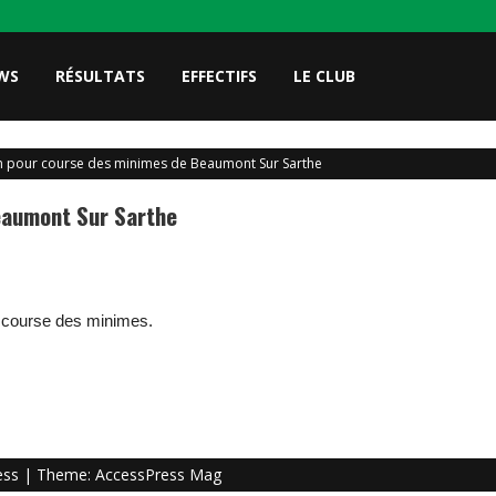
WS
RÉSULTATS
EFFECTIFS
LE CLUB
n pour course des minimes de Beaumont Sur Sarthe
eaumont Sur Sarthe
la course des minimes.
ess
| Theme:
AccessPress Mag