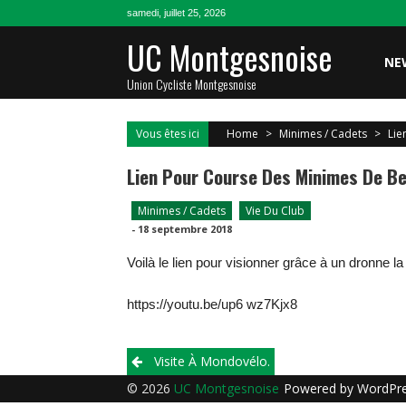
Skip
samedi, juillet 25, 2026
to
UC Montgesnoise
content
NE
Union Cycliste Montgesnoise
Vous êtes ici
Home
>
Minimes / Cadets
>
Lie
Lien Pour Course Des Minimes De B
Minimes / Cadets
Vie Du Club
-
18 septembre 2018
Voilà le lien pour visionner grâce à un dronne 
https://youtu.be/up6 wz7Kjx8
Post
Visite À Mondovélo.
navigation
© 2026
UC Montgesnoise
Powered by
WordPr