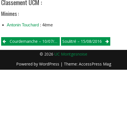
Classement UCM :
Minimes :
Antonin Touchard
: 4ème
Post
Courdemanche – 10/07/2016
Soulitré – 15/08/2016
navigation
© 2026
UC Montgesnoise
Powered by
WordPress
| Theme:
AccessPress Mag