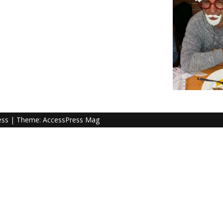
ess
| Theme:
AccessPress Mag