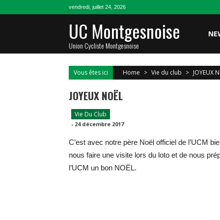
Skip
vendredi, juillet 24, 2026
to
UC Montgesnoise
content
NE
Union Cycliste Montgesnoise
Vous êtes ici
Home
>
Vie du club
>
JOYEUX 
JOYEUX NOËL
Vie Du Club
-
24 décembre 2017
C’est avec notre père Noël officiel de l’UCM bi
nous faire une visite lors du loto et de nous pr
l’UCM un bon NOËL.