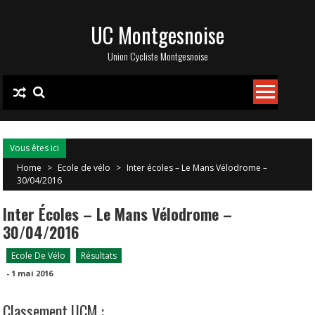
Skip
UC Montgesnoise
to
content
Union Cycliste Montgesnoise
Vous êtes ici
Home
>
Ecole de vélo
>
Inter écoles – Le Mans Vélodrome –
30/04/2016
Inter Écoles – Le Mans Vélodrome –
30/04/2016
Ecole De Vélo
Résultats
-
1 mai 2016
Classement UCM :