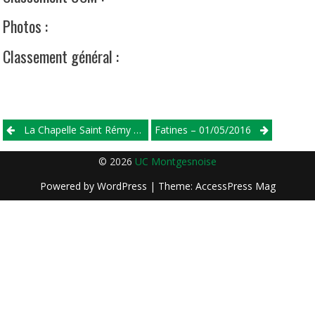
Photos :
Classement général :
Post
La Chapelle Saint Rémy – Circuit Cycliste De L’Huisne Sarthoise – 24/04/2016
Fatines – 01/05/2016
navigation
© 2026
UC Montgesnoise
Powered by
WordPress
| Theme:
AccessPress Mag