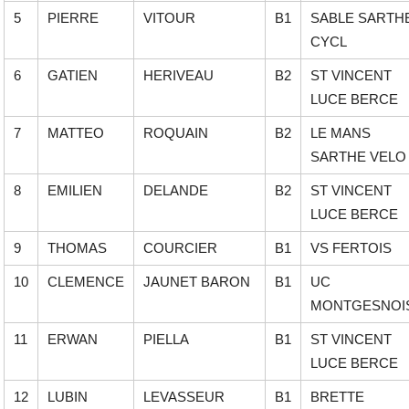
5
PIERRE
VITOUR
B1
SABLE SARTH
CYCL
6
GATIEN
HERIVEAU
B2
ST VINCENT
LUCE BERCE
7
MATTEO
ROQUAIN
B2
LE MANS
SARTHE VELO
8
EMILIEN
DELANDE
B2
ST VINCENT
LUCE BERCE
9
THOMAS
COURCIER
B1
VS FERTOIS
10
CLEMENCE
JAUNET BARON
B1
UC
MONTGESNOI
11
ERWAN
PIELLA
B1
ST VINCENT
LUCE BERCE
12
LUBIN
LEVASSEUR
B1
BRETTE