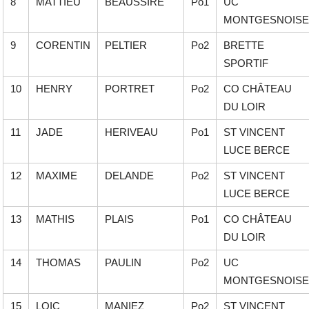
8
MATTIEU
BEAUSSIRE
Po1
UC
MONTGESNOIS
9
CORENTIN
PELTIER
Po2
BRETTE
SPORTIF
10
HENRY
PORTRET
Po2
CO CHÂTEAU
DU LOIR
11
JADE
HERIVEAU
Po1
ST VINCENT
LUCE BERCE
12
MAXIME
DELANDE
Po2
ST VINCENT
LUCE BERCE
13
MATHIS
PLAIS
Po1
CO CHÂTEAU
DU LOIR
14
THOMAS
PAULIN
Po2
UC
MONTGESNOIS
15
LOIC
MANIEZ
Po2
ST VINCENT