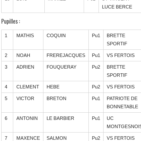
LUCE BERCE
Pupilles :
1
MATHIS
COQUIN
Pu1
BRETTE
SPORTIF
2
NOAH
FREREJACQUES
Pu1
VS FERTOIS
3
ADRIEN
FOUQUERAY
Pu2
BRETTE
SPORTIF
4
CLEMENT
HEBE
Pu2
VS FERTOIS
5
VICTOR
BRETON
Pu1
PATRIOTE DE
BONNETABLE
6
ANTONIN
LE BARBIER
Pu1
UC
MONTGESNOI
7
MAXENCE
SALMON
Pu2
VS FERTOIS