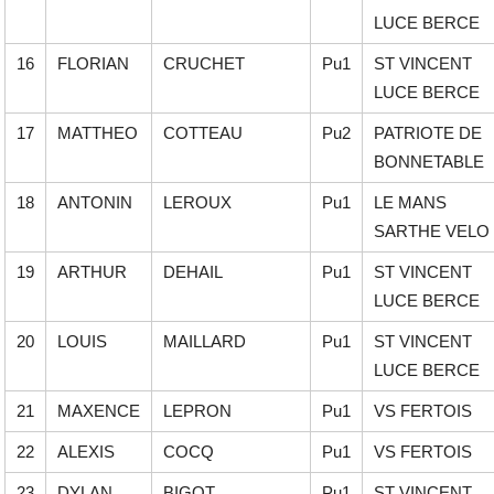
LUCE BERCE
16
FLORIAN
CRUCHET
Pu1
ST VINCENT
LUCE BERCE
17
MATTHEO
COTTEAU
Pu2
PATRIOTE DE
BONNETABLE
18
ANTONIN
LEROUX
Pu1
LE MANS
SARTHE VELO
19
ARTHUR
DEHAIL
Pu1
ST VINCENT
LUCE BERCE
20
LOUIS
MAILLARD
Pu1
ST VINCENT
LUCE BERCE
21
MAXENCE
LEPRON
Pu1
VS FERTOIS
22
ALEXIS
COCQ
Pu1
VS FERTOIS
23
DYLAN
BIGOT
Pu1
ST VINCENT