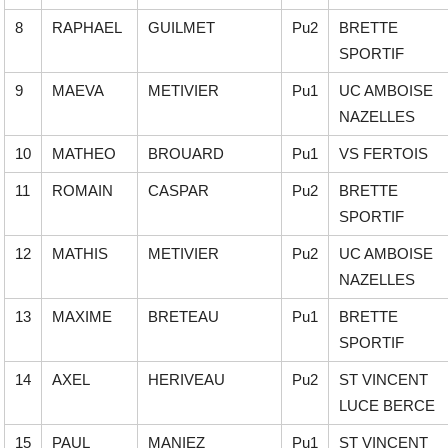
8
RAPHAEL
GUILMET
Pu2
BRETTE
SPORTIF
9
MAEVA
METIVIER
Pu1
UC AMBOISE
NAZELLES
10
MATHEO
BROUARD
Pu1
VS FERTOIS
11
ROMAIN
CASPAR
Pu2
BRETTE
SPORTIF
12
MATHIS
METIVIER
Pu2
UC AMBOISE
NAZELLES
13
MAXIME
BRETEAU
Pu1
BRETTE
SPORTIF
14
AXEL
HERIVEAU
Pu2
ST VINCENT
LUCE BERCE
15
PAUL
MANIEZ
Pu1
ST VINCENT