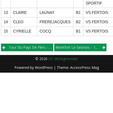
SPORTIF
13
CLAIRE
LAUNAY
B1
VS FERTOIS
14
CLEO
FREREJACQUES
B2
VS FERTOIS
15
CYRIELLE
COCQ
B1
VS FERTOIS
Post
Tour Du Pays De Flers – 04 Et 05/06/2016
Montfort Le Gesnois – 12/06/2016 – Départementaux
navigation
© 2026
UC Montgesnoise
Powered by
WordPress
| Theme:
AccessPress Mag