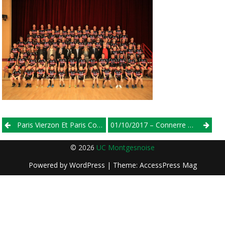
Post
Paris Vierzon Et Paris Connerre- Elite- Deuxième Partie
01/10/2017 – Connerre – 2/3/j
navigation
© 2026
UC Montgesnoise
Powered by
WordPress
| Theme:
AccessPress Mag