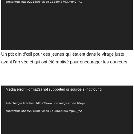
content/uploads/2018/06/video-1528646703.mp4?_=1
Un ptit clin d’œil pour ces jeunes qui étaient dans le virage juste
avant l’arrivée et qui ont été motivé pour encourager les coureurs.
Lecteur
Media error: Format(s) not supported or source(s) not found
vidéo
Télécharger le fichier: https://www.uc-montgesnoise.fr/wp-
content/uploads/2018/06/video-1528646804.mp4?_=2