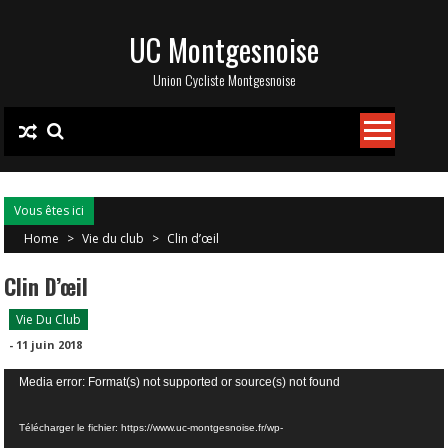
Skip
UC Montgesnoise
to
content
Union Cycliste Montgesnoise
Vous êtes ici
Home
>
Vie du club
>
Clin d’œil
Clin D’œil
Vie Du Club
-
11 juin 2018
Lecteur
Media error: Format(s) not supported or source(s) not found
vidéo
Télécharger le fichier: https://www.uc-montgesnoise.fr/wp-