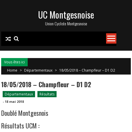
Skip
UC Montgesnoise
to
content
Union Cycliste Montgesnoise
Vous êtes ici
Home
>
Départementaux
>
18/05/2018 – Champfleur – D1 D2
18/05/2018 – Champfleur – D1 D2
Départementaux
Résultats
-
18 mai 2018
Doublé Montgesnois
Résultats UCM :