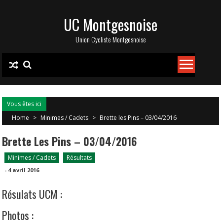
Skip
UC Montgesnoise
to
content
Union Cycliste Montgesnoise
Vous êtes ici
Home
>
Minimes / Cadets
>
Brette les Pins – 03/04/2016
Brette Les Pins – 03/04/2016
Minimes / Cadets
Résultats
-
4 avril 2016
Résulats UCM :
Photos :