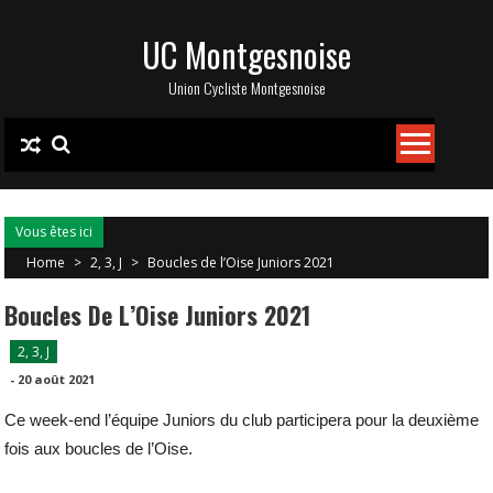
Skip
UC Montgesnoise
to
content
Union Cycliste Montgesnoise
Vous êtes ici
Home
>
2, 3, J
>
Boucles de l’Oise Juniors 2021
Boucles De L’Oise Juniors 2021
2, 3, J
-
20 août 2021
Ce week-end l’équipe Juniors du club participera pour la deuxième
fois aux boucles de l’Oise.