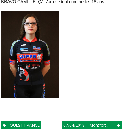
BRAVO CAMILLE. Çà s’arrose tout comme tes 18 ans.
Post
OUEST FRANCE
07/04/2018 – Montfort – Le – Gesnois – Ecole De Vélo – Poussins