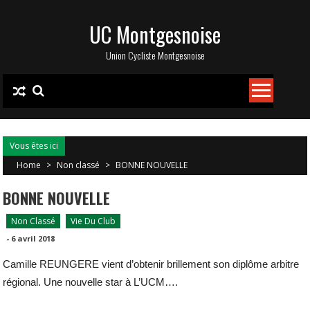
Skip
UC Montgesnoise
to
content
Union Cycliste Montgesnoise
Vous êtes ici
Home
>
Non classé
>
BONNE NOUVELLE
BONNE NOUVELLE
Non Classé
Vie Du Club
-
6 avril 2018
Camille REUNGERE vient d’obtenir brillement son diplôme arbitre
régional. Une nouvelle star à L’UCM….