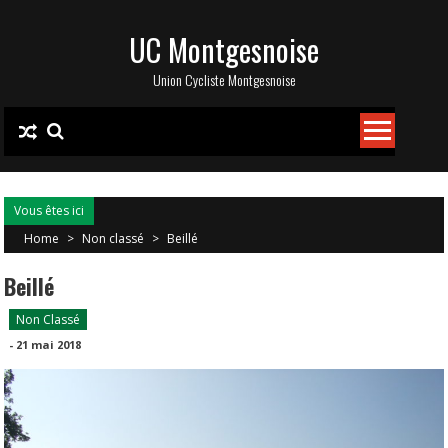
Skip
UC Montgesnoise
to
content
Union Cycliste Montgesnoise
Vous êtes ici
Home
>
Non classé
>
Beillé
Beillé
Non Classé
-
21 mai 2018