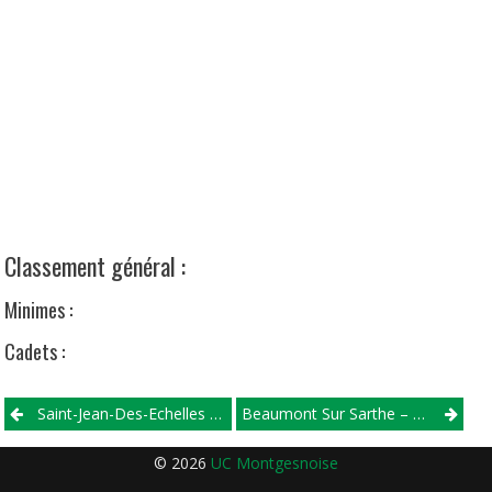
Classement général :
Minimes :
Cadets :
Post
Saint-Jean-Des-Echelles – Tour Du Canton De Montmirail – 17/09/2016
Beaumont Sur Sarthe – Départementaux – 18/09/2016
navigation
© 2026
UC Montgesnoise