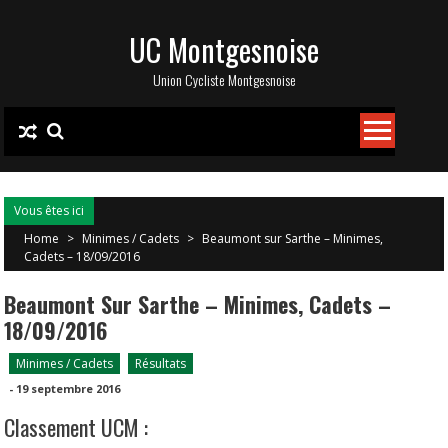
Skip
UC Montgesnoise
to
content
Union Cycliste Montgesnoise
Vous êtes ici
Home
>
Minimes / Cadets
>
Beaumont sur Sarthe – Minimes,
Cadets – 18/09/2016
Beaumont Sur Sarthe – Minimes, Cadets –
18/09/2016
Minimes / Cadets
Résultats
-
19 septembre 2016
Classement UCM :