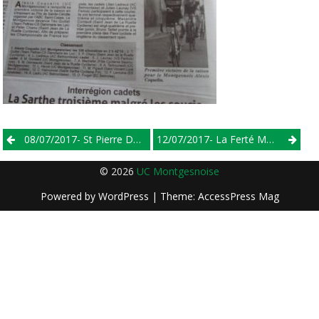
Post
08/07/2017- St Pierre Des Landes(53)- Minimes
12/07/2017- La Ferté Macé(61)- 2/3/j
navigation
© 2026
UC Montgesnoise
Powered by
WordPress
| Theme:
AccessPress Mag