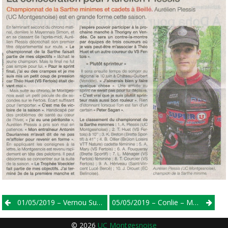
Post
01/05/2019 – Vernou Sur Brenne (37) – 3/j
05/05/2019 – Conlie – Minimes
navigation
© 2026
UC Montgesnoise