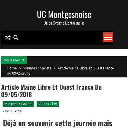
Skip
UC Montgesnoise
to
content
Union Cycliste Montgesnoise
Vous êtes ici
Home
>
Minimes / Cadets
>
Article Maine Libre et Ouest France
du 09/05/2018
Article Maine Libre Et Ouest France Du
09/05/2018
Minimes / Cadets
Vie Du Club
-
9 mai 2018
Déjà un souvenir cette journée mais