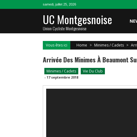
Skip
samedi, juillet 25, 2026
to
UC Montgesnoise
content
NE
Union Cycliste Montgesnoise
Vous êtes ici
Home
>
Minimes / Cadets
>
Arr
Arrivée Des Minimes À Beaumont Su
Minimes / Cadets
Vie Du Club
-
17 septembre 2018
Lecteur
vidéo