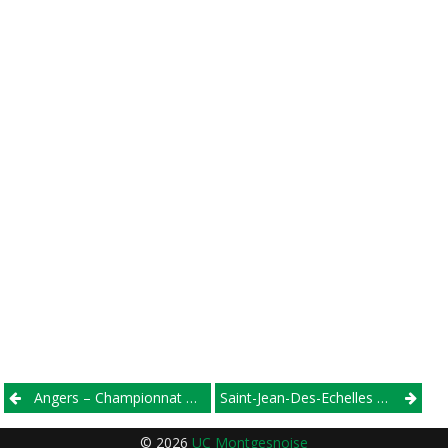
Post
Angers – Championnat Régionnal Piste – 17/09/2016
Saint-Jean-Des-Echelles – Tour Du Canton De Montmirail – 17/09/2016
navigation
© 2026
UC Montgesnoise