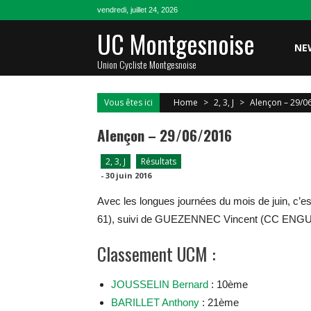
Skip
vendredi, juillet 24, 2026
to
UC Montgesnoise
content
NE
Union Cycliste Montgesnoise
Vous êtes ici
Home
>
2, 3, J
>
Alençon – 29/0
Alençon – 29/06/2016
2, 3, J
Résultats
-
30 juin 2016
Avec les longues journées du mois de juin, c’e
61), suivi de GUEZENNEC Vincent (CC ENGU
Classement UCM :
JOUSSELIN Bernard
: 10ème
BARILLET Anthony
: 21ème