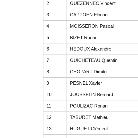
2
GUEZENNEC Vincent
3
CAPPOEN Florian
4
MOISSERON Pascal
5
BIZET Ronan
6
HEDOUX Alexandre
7
GUICHETEAU Quentin
8
CHOPART Dimitri
9
PESNEL Xavier
10
JOUSSELIN Bernard
11
POULIZAC Ronan
12
TABURET Mathieu
13
HUGUET Clément