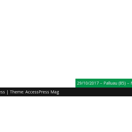
29/10/2017 – Palluau (85) – M
ess
| Theme:
AccessPress Mag