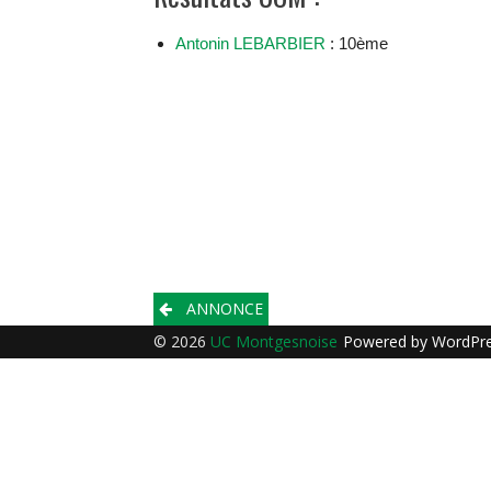
Antonin LEBARBIER
: 10ème
Post
ANNONCE
navigation
© 2026
UC Montgesnoise
Powered by
WordPr