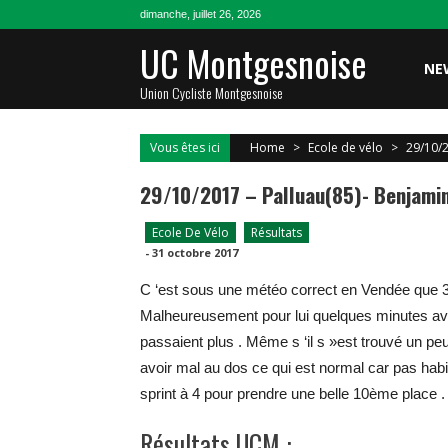
Skip
dimanche, juillet 26, 2026
to
UC Montgesnoise
content
NE
Union Cycliste Montgesnoise
Vous êtes ici
Home
>
Ecole de vélo
>
29/10/2
29/10/2017 – Palluau(85)- Benjami
Ecole De Vélo
Résultats
-
31 octobre 2017
C ‘est sous une météo correct en Vendée que 
Malheureusement pour lui quelques minutes avan
passaient plus . Même s ‘il s »est trouvé un peu 
avoir mal au dos ce qui est normal car pas habi
sprint à 4 pour prendre une belle 10ème place .
Résultats UCM :