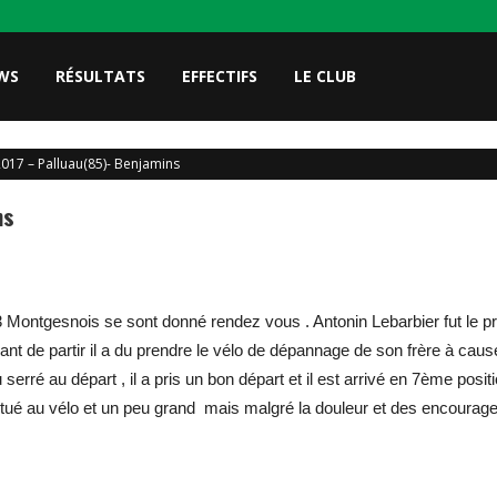
WS
RÉSULTATS
EFFECTIFS
LE CLUB
017 – Palluau(85)- Benjamins
ns
3 Montgesnois se sont donné rendez vous .
Antonin Lebarbier fut le pr
t de partir il a du prendre le vélo de dépannage de son frère à cause
serré au départ , il a pris un bon départ et il est arrivé en 7ème posit
tué au vélo et un peu grand mais malgré la douleur et des encourageme