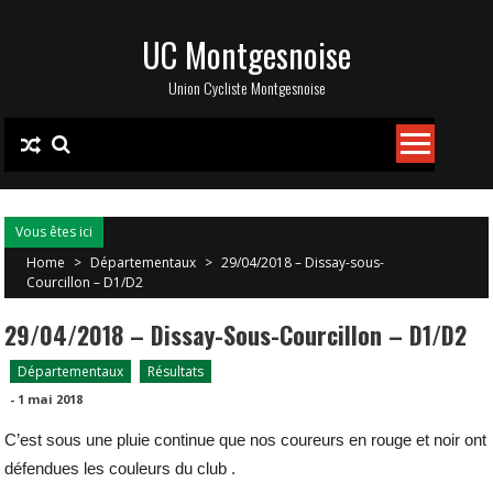
Skip
UC Montgesnoise
to
content
Union Cycliste Montgesnoise
Vous êtes ici
Home
>
Départementaux
>
29/04/2018 – Dissay-sous-
Courcillon – D1/D2
29/04/2018 – Dissay-Sous-Courcillon – D1/D2
Départementaux
Résultats
-
1 mai 2018
C’est sous une pluie continue que nos coureurs en rouge et noir ont
défendues les couleurs du club .