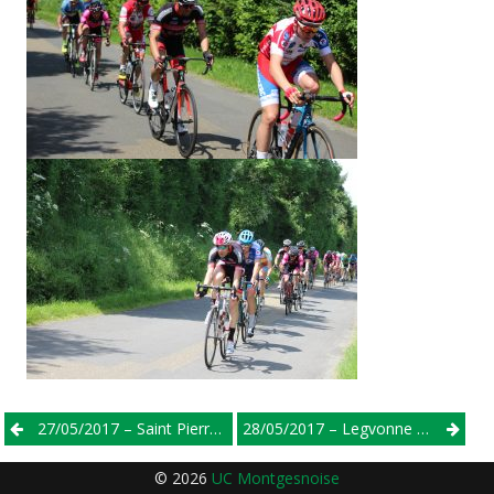
Post
27/05/2017 – Saint Pierre Des Corps (37) – Ecole De Vélo
28/05/2017 – Legvonne (41) – 2/3/j
navigation
© 2026
UC Montgesnoise