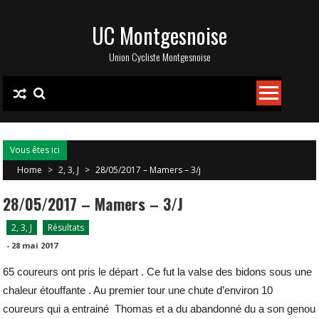
Skip
UC Montgesnoise
to
content
Union Cycliste Montgesnoise
Vous êtes ici
Home
>
2, 3, J
>
28/05/2017 – Mamers – 3/j
28/05/2017 – Mamers – 3/j
2, 3, J
Résultats
-
28 mai 2017
65 coureurs ont pris le départ . Ce fut la valse des bidons sous une
chaleur étouffante . Au premier tour une chute d’environ 10
coureurs qui a entrainé Thomas et a du abandonné du a son genou