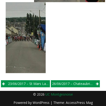
Post
23/06/2017 – St Mars La Briére – 2/3/j
26/06/2017 – Chateaubriant( 44) – Championnat Régional Minimes
navigation
© 2026
UC Montgesnoise
Powered by
WordPress
| Theme:
AccessPress Mag