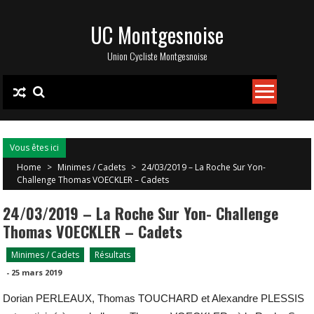
Skip
UC Montgesnoise
to
content
Union Cycliste Montgesnoise
Vous êtes ici
Home
>
Minimes / Cadets
>
24/03/2019 – La Roche Sur Yon-
Challenge Thomas VOECKLER – Cadets
24/03/2019 – La Roche Sur Yon- Challenge
Thomas VOECKLER – Cadets
Minimes / Cadets
Résultats
-
25 mars 2019
Dorian PERLEAUX, Thomas TOUCHARD et Alexandre PLESSIS