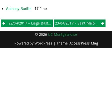
Anthony Barillet
: 17 ème
Post
22/04/2017 – Liège Bastogne Liège
23/04/2017 – Saint Malo Des 3 Fontaines – Départementaux
navigation
© 2026
UC Montgesnoise
Powered by
WordPress
| Theme:
AccessPress Mag