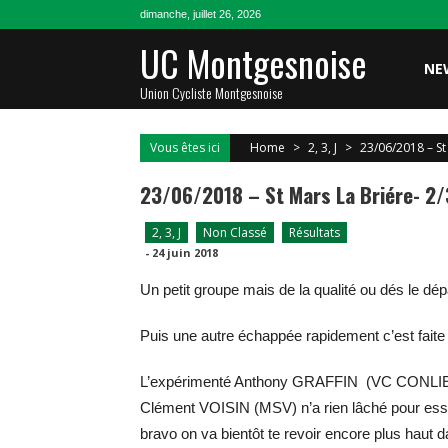
Skip
dimanche, juillet 26, 2026
to
UC Montgesnoise
content
NE
Union Cycliste Montgesnoise
Vous êtes ici
Home
>
2, 3, J
>
23/06/2018 – St 
23/06/2018 – St Mars La Briére- 2/
2, 3, J
Non Classé
Résultats
-
24 juin 2018
Un petit groupe mais de la qualité ou dés le d
Puis une autre échappée rapidement c’est fai
L’expérimenté Anthony GRAFFIN (VC CONLIE) qui
Clément VOISIN (MSV) n’a rien lâché pour essay
bravo on va bientôt te revoir encore plus haut 