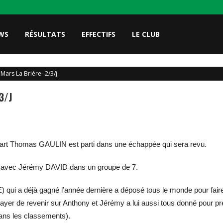
WS
RÉSULTATS
EFFECTIFS
LE CLUB
Mars La Briére- 2/3/j
3/j
épart Thomas GAULIN est parti dans une échappée qui sera revu.
te avec Jérémy DAVID dans un groupe de 7.
 a déjà gagné l’année dernière a déposé tous le monde pour faire u
er de revenir sur Anthony et Jérémy a lui aussi tous donné pour pren
dans les classements).