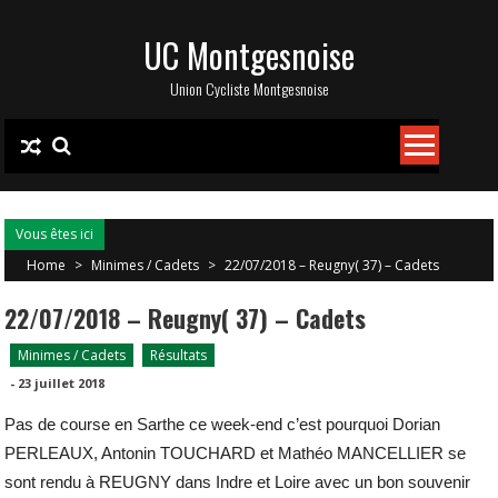
Skip
UC Montgesnoise
to
content
Union Cycliste Montgesnoise
Vous êtes ici
Home
>
Minimes / Cadets
>
22/07/2018 – Reugny( 37) – Cadets
22/07/2018 – Reugny( 37) – Cadets
Minimes / Cadets
Résultats
-
23 juillet 2018
Pas de course en Sarthe ce week-end c’est pourquoi Dorian
PERLEAUX, Antonin TOUCHARD et Mathéo MANCELLIER se
sont rendu à REUGNY dans Indre et Loire avec un bon souvenir