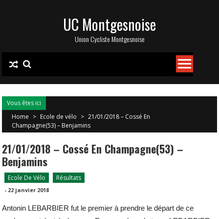
Skip
UC Montgesnoise
to
content
Union Cycliste Montgesnoise
Vous êtes ici
Home
>
Ecole de vélo
>
21/01/2018 – Cossé En
Champagne(53) – Benjamins
21/01/2018 – Cossé En Champagne(53) –
Benjamins
Ecole De Vélo
Résultats
-
22 janvier 2018
Antonin LEBARBIER fut le premier à prendre le départ de ce