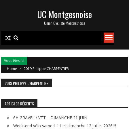
Skip
UC Montgesnoise
to
content
Union Cycliste Montgesnoise
Vous êtes ici
Home
>
2019 Philippe CHARPENTIER
2019 PHILIPPE CHARPENTIER
ARTICLES RÉCENTS
6H GRAVEL / VTT – DIMANCHE 21 JUIN
Week-end vélo samedi 11 et dimanche 12 juillet 2026!!!!