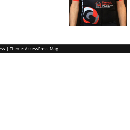
ess
| Theme:
AccessPress Mag