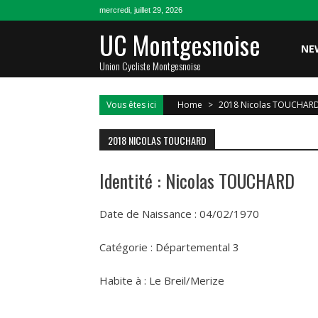
Skip
mercredi, juillet 29, 2026
to
UC Montgesnoise
content
NE
Union Cycliste Montgesnoise
Vous êtes ici
Home
>
2018 Nicolas TOUCHAR
2018 NICOLAS TOUCHARD
Identité : Nicolas TOUCHARD
Date de Naissance : 04/02/1970
Catégorie : Départemental 3
Habite à : Le Breil/Merize