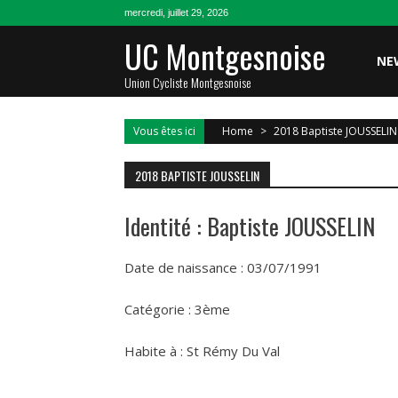
Skip
mercredi, juillet 29, 2026
to
UC Montgesnoise
content
NE
Union Cycliste Montgesnoise
Vous êtes ici
Home
>
2018 Baptiste JOUSSELIN
2018 BAPTISTE JOUSSELIN
Identité : Baptiste JOUSSELIN
Date de naissance : 03/07/1991
Catégorie : 3ème
Habite à : St Rémy Du Val