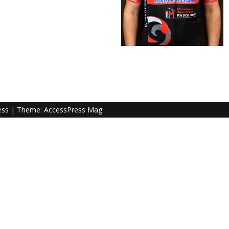
ess
| Theme:
AccessPress Mag