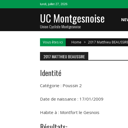
Skip
lundi, juillet 27, 2026
to
UC Montgesnoise
content
NE
Union Cycliste Montgesnoise
Vous êtes ici
Home
>
2017 Matthieu BEAUSSIR
2017 MATTHIEU BEAUSSIRE
Identité
Catégorie : Poussin 2
Date de naissance : 17/01/2009
Habite à : Montfort le Gesnois
Résultats: