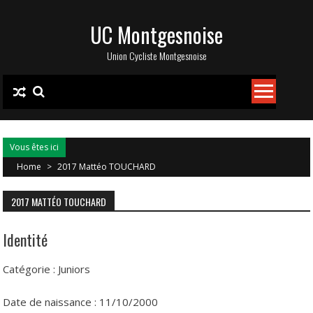
Skip
UC Montgesnoise
to
content
Union Cycliste Montgesnoise
Vous êtes ici
Home
>
2017 Mattéo TOUCHARD
2017 MATTÉO TOUCHARD
Identité
Catégorie : Juniors
Date de naissance : 11/10/2000