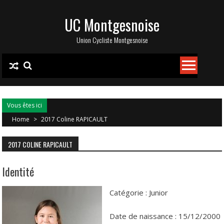
Skip
UC Montgesnoise
to
content
Union Cycliste Montgesnoise
Vous êtes ici
Home
>
2017 Coline RAPICAULT
2017 COLINE RAPICAULT
Identité
Catégorie : Junior
Date de naissance : 15/12/2000