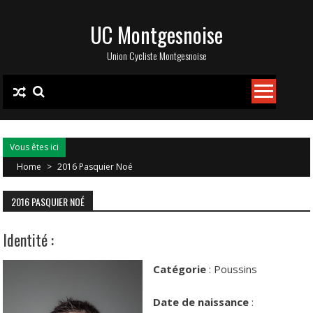
Skip
UC Montgesnoise
to
content
Union Cycliste Montgesnoise
Vous êtes ici
Home
>
2016 Pasquier Noé
2016 PASQUIER NOÉ
Identité :
Catégorie
: Poussins
Date de naissance
: