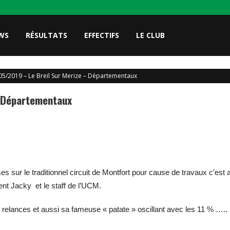
WS
RÉSULTATS
EFFECTIFS
LE CLUB
05/2019 – Le Breil Sur Merize – Départementaux
– Départementaux
es sur le traditionnel circuit de Montfort pour cause de travaux c’est 
dent Jacky et le staff de l’UCM.
elances et aussi sa fameuse « patate » oscillant avec les 11 % …..