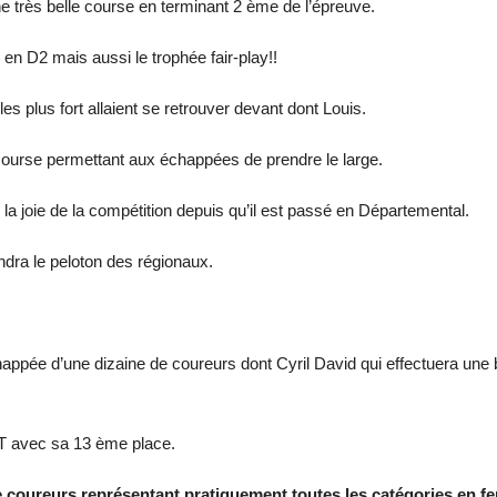
une très belle course en terminant 2 ème de l’épreuve.
 en D2 mais aussi le trophée fair-play!!
 les plus fort allaient se retrouver devant dont Louis.
 course permettant aux échappées de prendre le large.
a joie de la compétition depuis qu’il est passé en Départemental.
ndra le peloton des régionaux.
happée d’une dizaine de coureurs dont Cyril David qui effectuera une
T avec sa 13 ème place.
e coureurs représentant pratiquement toutes les catégories en fe