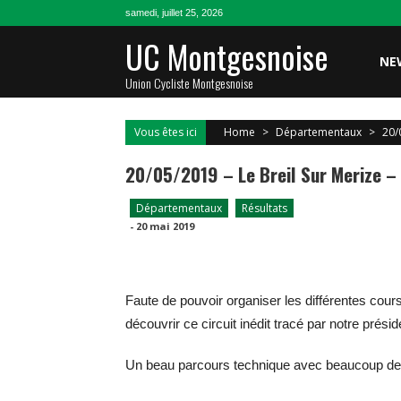
Skip
samedi, juillet 25, 2026
to
UC Montgesnoise
content
NE
Union Cycliste Montgesnoise
Vous êtes ici
Home
>
Départementaux
>
20/
20/05/2019 – Le Breil Sur Merize 
Départementaux
Résultats
-
20 mai 2019
Faute de pouvoir organiser les différentes cours
découvrir ce circuit inédit tracé par notre prési
Un beau parcours technique avec beaucoup de r