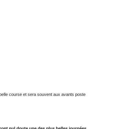
 belle course et sera souvent aux avants poste
ront nul doute une des plus belles journées