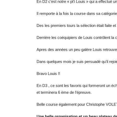
En D2 c’est notre « pt’i Louis » qui a effectué 
Il remporte à la fois la course dans sa catégorie
Des les premiers tours la sélection était faite et
Derrière les coéquipiers de Louis contrôlent la
Apres des années un peu galère Louis retrouve l
Dans quelques mois je suis persuadé qu’il rejoi
Bravo Louis !!
En D3 , ce sont les favoris qui formeront un éc
et terminera 6 ème de l’épreuve.
Belle course également pour Christophe VOLE
Une belle organisation et un beau plateau d