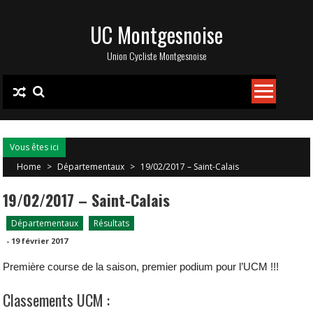
Skip
UC Montgesnoise
to
content
Union Cycliste Montgesnoise
Vous êtes ici
Home
>
Départementaux
>
19/02/2017 – Saint-Calais
19/02/2017 – Saint-Calais
Départementaux
Résultats
-
19 février 2017
Première course de la saison, premier podium pour l’UCM !!!
Classements UCM :