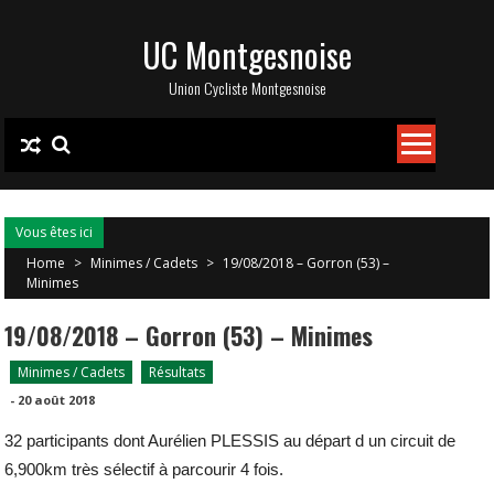
Skip
UC Montgesnoise
to
content
Union Cycliste Montgesnoise
Vous êtes ici
Home
>
Minimes / Cadets
>
19/08/2018 – Gorron (53) –
Minimes
19/08/2018 – Gorron (53) – Minimes
Minimes / Cadets
Résultats
-
20 août 2018
32 participants dont Aurélien PLESSIS au départ d un circuit de
6,900km très sélectif à parcourir 4 fois.