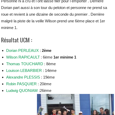
Personne ni a cru et l ont laissé filer pour l emporter . Derrière
Dorian part aussi à son tour du peloton et personne ne prend sa
roue et revient à une dizaine de seconde du premier . Derrière
malgré la piste de la veille Wilson prend une 6ème place et 1er
minime 1.
Résultat UCM :
Dorian PERLEAUX
:
2ème
Wilson RAPICAULT
: 6ème
1er minime 1
Thomas TOUCHARD
: 8ème
Louison LEBARBIER
: 14ème
Alexandre PLESSIS
: 19ème
Robin PASQUIER
: 20ème
Ludwig QUONIAM
:26ème