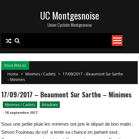
Skip
UC Montgesnoise
to
content
Union Cycliste Montgesnoise
Vous êtes ici
Home
>
Minimes / Cadets
>
17/09/2017 – Beaumont Sur Sarthe
– Minimes
17/09/2017 – Beaumont Sur Sarthe – Minimes
Minimes / Cadets
Résultats
-
18 septembre 2017
Sous une petite pluie les minimes ont pris le départ de bon matin .
Simon Fouineau du vsf a tenté sa chance en partant seul .