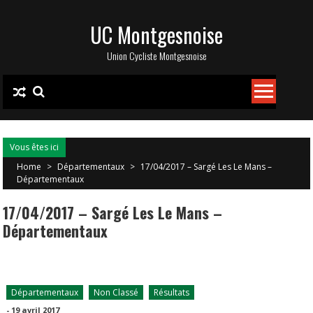
Skip
UC Montgesnoise
to
content
Union Cycliste Montgesnoise
Vous êtes ici
Home
>
Départementaux
>
17/04/2017 – Sargé Les Le Mans –
Départementaux
17/04/2017 – Sargé Les Le Mans –
Départementaux
Départementaux
Non Classé
Résultats
-
19 avril 2017