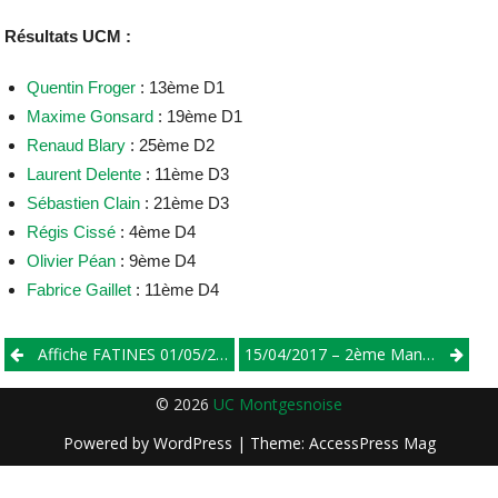
Résultats UCM :
Quentin Froger
: 13ème D1
Maxime Gonsard
: 19ème D1
Renaud Blary
: 25ème D2
Laurent Delente
: 11ème D3
Sébastien Clain
: 21ème D3
Régis Cissé
: 4ème D4
Olivier Péan
: 9ème D4
Fabrice Gaillet
: 11ème D4
Post
Affiche FATINES 01/05/2017
15/04/2017 – 2ème Manche Piste Du Challenge Huby À La Roche / Yon
navigation
© 2026
UC Montgesnoise
Powered by
WordPress
| Theme:
AccessPress Mag