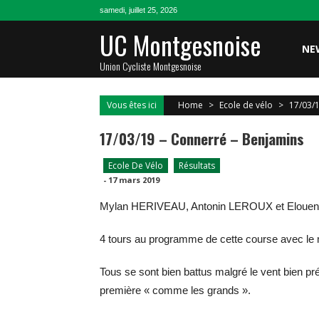
Skip
samedi, juillet 25, 2026
to
UC Montgesnoise
content
NE
Union Cycliste Montgesnoise
Vous êtes ici
Home
>
Ecole de vélo
>
17/03/
17/03/19 – Connerré – Benjamins
Ecole De Vélo
Résultats
-
17 mars 2019
Mylan HERIVEAU, Antonin LEROUX et Elouen LE
4 tours au programme de cette course avec le 
Tous se sont bien battus malgré le vent bien pr
première « comme les grands ».