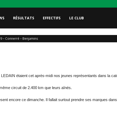
WS
RÉSULTATS
EFFECTIFS
LE CLUB
19 – Connerré – Benjamins
DAIN étaient cet après-midi nos jeunes représentants dans la cat
même circuit de 2.400 km que leurs aînés.
ésent encore ce dimanche. Il fallait surtout prendre ses marques dans