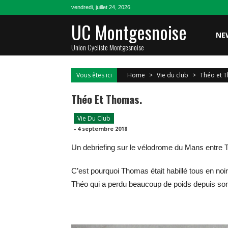
Skip
vendredi, juillet 24, 2026
to
UC Montgesnoise
content
NE
Union Cycliste Montgesnoise
Vous êtes ici
Home
>
Vie du club
>
Théo et 
Théo Et Thomas.
Vie Du Club
-
4 septembre 2018
Un debriefing sur le vélodrome du Mans entr
C’est pourquoi Thomas était habillé tous en no
Théo qui a perdu beaucoup de poids depuis son a